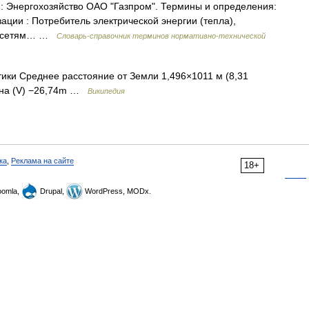
: Энергохозяйство ОАО "Газпром". Термины и определения:
ции : Потребитель электрической энергии (тепла),
 к сетям… …
Словарь-справочник терминов нормативно-технической
ки Среднее расстояние от Земли 1,496×1011 м (8,31
ина (V) −26,74m …
Википедия
ка
,
Реклама на сайте
18+
omla,
Drupal,
WordPress, MODx.