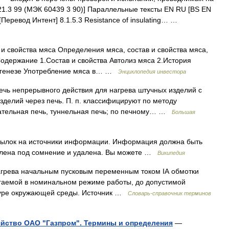
1.3 99 (МЭК 60439 3 90)] Параллельные тексты EN RU [BS EN
Перевод Интент] 8.1.5.3 Resistance of insulating… …
и свойства мяса Определения мяса, состав и свойства мяса,
держание 1.Состав и свойства Автолиз мяса 2.История
огенезе Употребление мяса в… …
Энциклопедия инвестора
епрерывного действия для нагрева штучных изделий с
делий через печь. П. п. классифицируют по методу
ательная печь, туннельная печь; по печному… …
Большая
ссылок на источники информации. Информация должна быть
влена под сомнение и удалена. Вы можете …
Википедия
 нагрева начальным пусковым переменным током IА обмотки
игаемой в номинальном режиме работы, до допустимой
туре окружающей среды. Источник …
Словарь-справочник терминов
зяйство ОАО "Газпром". Термины и определения
—