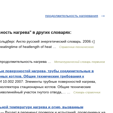
продолжительность нагревания
ность нагрева" в других словарях:
льдберг. Англо русский энергетический словарь. 2006 г.]
heatingtime of heatlength of heat …
Справочник технического
 продолжительность нагрева …
Металлургический словарь терминов
ые поверхностей нагрева, трубы соединительные в
рных котлов. Общие технические требования к
10.002 2007: Элементы трубные поверхностей нагрева,
 коллектора стационарных котлов. Общие технические
 Криволинейный участок гнутого отвода,… …
Словарь-справочник
ьной температуре нагрева и огню, вызванным
— Входит в переченьт проверок и испытаний, проводнимых на