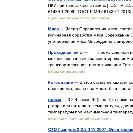
НКУ при типовых испытаниях [ГОСТ Р 5132
61439 1:2009] [ГОСТ Р МЭК 61439.1 2013] [
Справочник технического переводчика
Мясо
— (Meat) Определения мяса, состав 
кулинарная обработка мяса Содержание Со
употребления мяса Мясоедение в антроп
Проходная печь
— промышленная печь н
механизированным транспортированием из
транспортирования: проталкиванием Толк
советская энциклопедия
Коксование
— В этой статье не хватает 
проверяема, иначе она может быть поста
время
— 3.3.4 время tE (time tE): время
ротора или статора от температуры, дост
температуры при максимальной темпера
нормативно-технической документации
СТО Газпром 2-2.3-141-2007: Энергохо