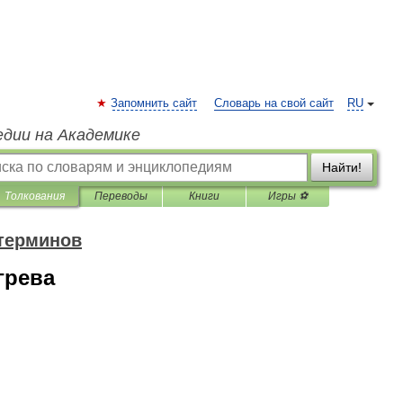
Запомнить сайт
Словарь на свой сайт
RU
едии на Академике
Найти!
Толкования
Переводы
Книги
Игры ⚽
терминов
грева