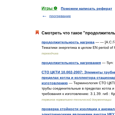
Игры ⚽
Поможем написать реферат
прогревание
Смотреть что такое "продолжитель
продолжительность нагрева
— — [А.С.Го
Тематики энергетика в целом EN period of 
переводчика
продолжительность нагревания
— Syn:
СТО ЦКТИ 10.002-2007: Элементы трубн
пределах котла и коллектора стациона
изготовлению
— Терминология СТО ЦКТИ 
трубы соединительные в пределах котла и
требования к изготовлению: 3.1.39. гиб :
терминов нормативно-технической документации
проверка стойкости изоляции к аномал
электрическими явлениями внутри НКУ